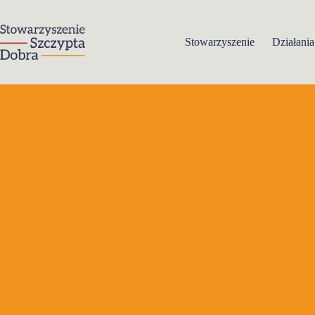
Przejdź
do
treści
Stowarzyszenie
Działania