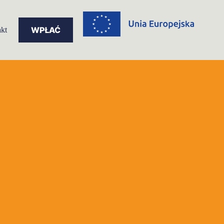
WPŁAĆ
kt