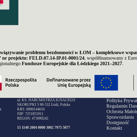
wiązywanie problemu bezdomności w ŁOM – kompleksowe wsparci
”
nr projektu: FELD.07.14-IP.01-0001/24
, współfinansowany z Eur
gionalnego
Fundusze Europejskie dla Łódzkiego 2021–2027
.
ul. KS. HARCMISTRZA IGNACEGO
Polityka Prywa
SKORUPKI 5 90-532 Łódź, Polska
Regulamin Dar
t
KRS: 0000144616
Ochrona Małole
NIP: 7251851911
Sprawozdania
REGON: 473099242
Dostępność
15 1140 2004 0000 3002 7975 5077
Kontakt