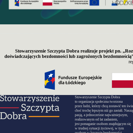
Stowarzyszenie Szczypta Dobra realizuje projekt pn.
„Roz
doświadczających bezdomności lub zagrożonych bezdomnością
re
Stowarzyszenie Szczypta Dobra
to organizacja społeczna tworzona
przez ludzi, którzy chcą zostawić ten świa
choć trochę lepszym niż go zastali. Naszą
pasją, a jednocześnie najważniejszym,
realizowanym od lat zadaniem,
jest pomaganie osobom znajdującym się
w trudnej sytuacji życiowej, w tym
osobom w kryzysie bezdomności.