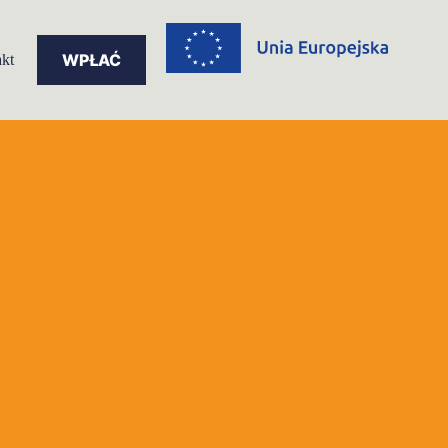
WPŁAĆ
kt