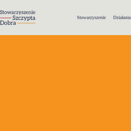
Przejdź
do
treści
Stowarzyszenie
Działania